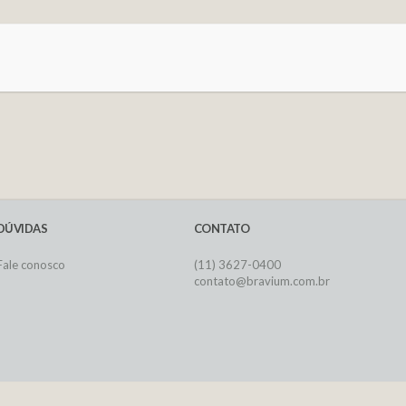
DÚVIDAS
CONTATO
Fale conosco
(11) 3627-0400
contato@bravium.com.br