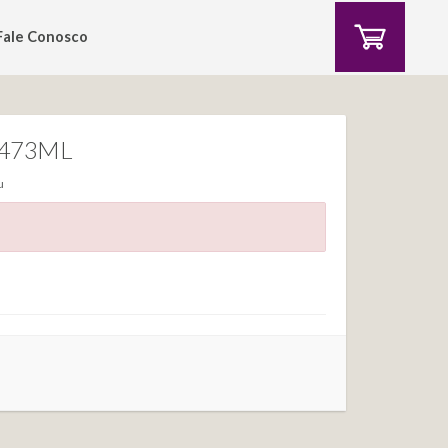
Fale Conosco
m 473ML
u