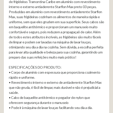
de frigideiras Tramontina Caribe em alumínio com revestimento
interno e externo antiaderente Starflon Max preto 03 peças.
Produzidas em alumínio com revestimento antiaderente Starflon
Max, suas frigideiras cozinham os alimentos de maneira rápida e
uniforme, sem que eles grudem em sua superficie. Seus cabos são
em baquelite antitérmico e proporcionam um manuseio muito
confortável e seguro, pois reduzem a propagaçaõ de calor. Além
de todos estes atributos incríveis, as frigideiras são muito fáceis
de limpar e podem ser lavadas na máquina de lavar louças,
otimizando seu dia a dia na cozinha. Sem dúvida, a escolha perfeita
para levar alta qualidade e beleza para sua cozinha, garantindo um
preparo das suas refeições muito mais prático!
ESPECIFICAÇÕES DO PRODUTO:
• Corpo de alumínio com espessura que proporciona cozimento
rápido e uniforme.
• Revestimento interno e externo de antiaderente Starflon Max
que não gruda, é fácil de limpar, mais durável e não é prejudicial a
saúde.
• Cabo de baquelite antitérmico e pegador de nylon que
oferecem segurança durante o manuseio
• Pode ir à máquina de lavar louças facilitando seu dia a dia.