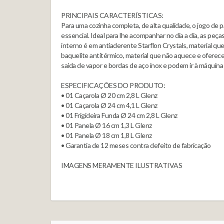
PRINCIPAIS CARACTERÍSTICAS:
Para uma cozinha completa, de alta qualidade, o jogo de
essencial. Ideal para lhe acompanhar no dia a dia, as pe
interno é em antiaderente Starflon Crystals, material qu
baquelite antitérmico, material que não aquece e oferec
saída de vapor e bordas de aço inox e podem ir à máquina de
ESPECIFICAÇÕES DO PRODUTO:
• 01 Caçarola Ø 20 cm 2,8 L Glenz
• 01 Caçarola Ø 24 cm 4,1 L Glenz
• 01 Frigideira Funda Ø 24 cm 2,8 L Glenz
• 01 Panela Ø 16 cm 1,3 L Glenz
• 01 Panela Ø 18 cm 1,8 L Glenz
• Garantia de 12 meses contra defeito de fabricação
IMAGENS MERAMENTE ILUSTRATIVAS