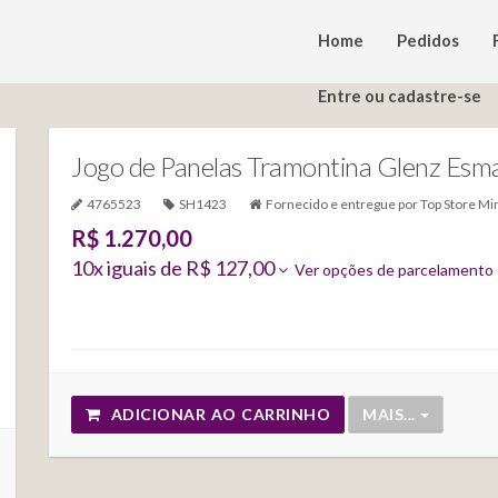
Home
Pedidos
Entre ou cadastre-se
Jogo de Panelas Tramontina Glenz Esm
4765523
SH1423
Fornecido e entregue por
Top Store Mi
R$ 1.270,00
10
x iguais de
R$ 127,00
Ver opções de parcelamento
ADICIONAR AO CARRINHO
MAIS...