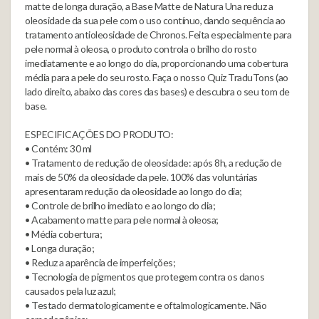
matte de longa duração, a Base Matte de Natura Una reduz a
oleosidade da sua pele com o uso contínuo, dando sequência ao
tratamento antioleosidade de Chronos. Feita especialmente para
pele normal à oleosa, o produto controla o brilho do rosto
imediatamente e ao longo do dia, proporcionando uma cobertura
média para a pele do seu rosto. Faça o nosso Quiz TraduTons (ao
lado direito, abaixo das cores das bases) e descubra o seu tom de
base.
ESPECIFICAÇÕES DO PRODUTO:
• Contém: 30 ml
• Tratamento de redução de oleosidade: após 8h, a redução de
mais de 50% da oleosidade da pele. 100% das voluntárias
apresentaram redução da oleosidade ao longo do dia;
• Controle de brilho imediato e ao longo do dia;
• Acabamento matte para pele normal à oleosa;
• Média cobertura;
• Longa duração;
• Reduz a aparência de imperfeições;
• Tecnologia de pigmentos que protegem contra os danos
causados pela luz azul;
• Testado dermatologicamente e oftalmologicamente. Não