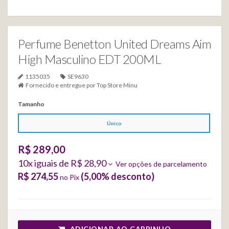
Perfume Benetton United Dreams Aim
High Masculino EDT 200ML
1135035
SE9630
Fornecido e entregue por
Top Store Minu
Tamanho
Único
R$ 289,00
10
x iguais de
R$ 28,90
Ver opções de parcelamento
R$ 274,55
(
5,00
% desconto)
no Pix
ADICIONAR AO CARRINHO