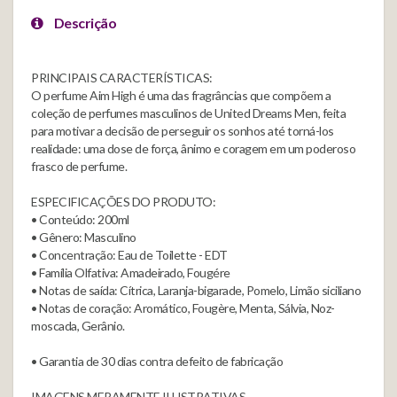
Descrição
PRINCIPAIS CARACTERÍSTICAS:
O perfume Aim High é uma das fragrâncias que compõem a
coleção de perfumes masculinos de United Dreams Men, feita
para motivar a decisão de perseguir os sonhos até torná-los
realidade: uma dose de força, ânimo e coragem em um poderoso
frasco de perfume.
ESPECIFICAÇÕES DO PRODUTO:
• Conteúdo: 200ml
• Gênero: Masculino
• Concentração: Eau de Toilette - EDT
• Família Olfativa: Amadeirado, Fougére
• Notas de saída: Cítrica, Laranja-bigarade, Pomelo, Limão siciliano
• Notas de coração: Aromático, Fougère, Menta, Sálvia, Noz-
moscada, Gerânio.
• Garantia de 30 dias contra defeito de fabricação
IMAGENS MERAMENTE ILUSTRATIVAS